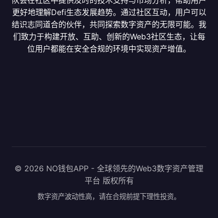
队会在社区中提供及时的技术支持与市场分析，帮助用户
更好地理解Defi生态发展趋势。通过社区互动，用户可以
结识志同道合的伙伴，共同探索数字资产的无限可能。我
们致力于构建开放、互助、创新的Web3社区生态，让每
位用户都能在安全合规的环境中实现资产增值。
© 2026 NO钱包APP - 全球领先的Web3数字资产管理
平台 版权所有
数字资产波动性高，请在合规前提下理性投资。