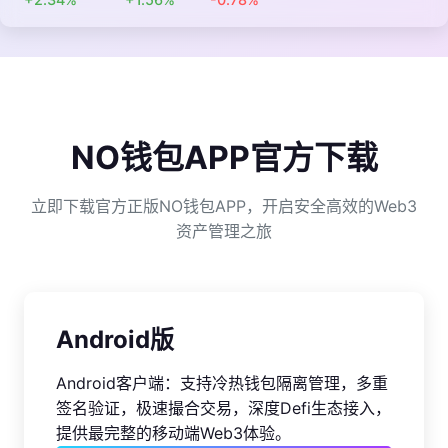
NO钱包APP官方下载
立即下载官方正版NO钱包APP，开启安全高效的Web3
资产管理之旅
Android版
Android客户端：支持冷热钱包隔离管理，多重
签名验证，极速撮合交易，深度Defi生态接入，
提供最完整的移动端Web3体验。