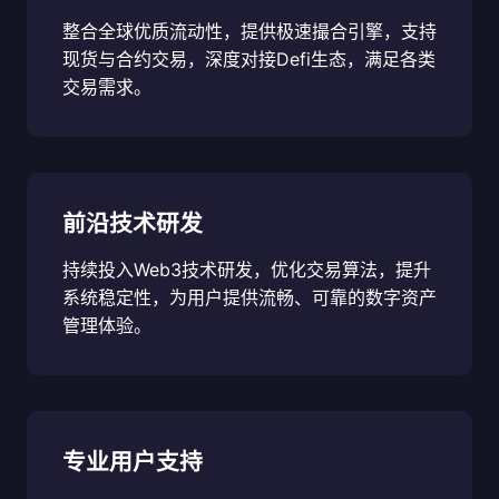
整合全球优质流动性，提供极速撮合引擎，支持
现货与合约交易，深度对接Defi生态，满足各类
交易需求。
前沿技术研发
持续投入Web3技术研发，优化交易算法，提升
系统稳定性，为用户提供流畅、可靠的数字资产
管理体验。
专业用户支持